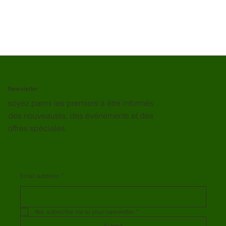
Newsletter
soyez parmi les premiers à être informés
des nouveautés, des événements et des
offres spéciales.
Email address
*
Yes, subscribe me to your newsletter.
*
Submit