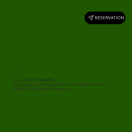
10m
RESERVATION
02
Debt Reduced
Managed in Debt Reduction
€ / 4 Heures
ESP 2 - 89,00
Idéal pour avancer efficacement sur vos projets avec tout le
matériel et les logiciels nécessaires.
3m