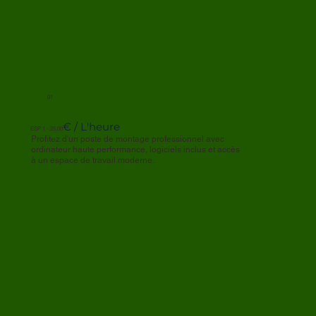
in Numbers
Facts & Figures
+5k
01
€ / L'heure
ESP 1 - 25,00
Profitez d'un poste de montage professionnel avec
ordinateur haute performance, logiciels inclus et accès
à un espace de travail moderne.
Families Helped
Over 5,000 Families Supported