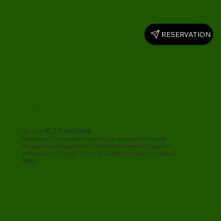
RESERVATION
Savings Achieved
in Family Savings
85%
03
€ / 7 Heures
ESP 2 - 159,00
Bénéficiez d'un accès complet à un environnement de
montage haut de gamme : ordinateur puissant, logiciels
professionnels, régie de haute qualité et espace de travail
dédié.
Successful Investments