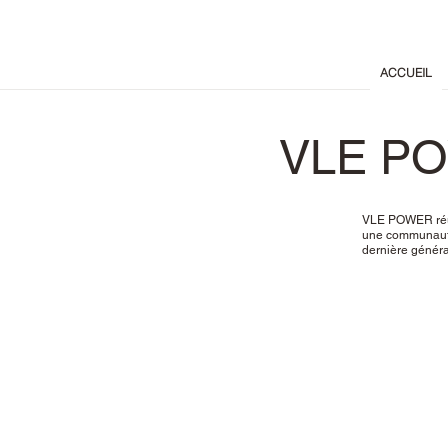
ACCUEIL
VLE P
VLE POWER réun
une communauté 
dernière généra