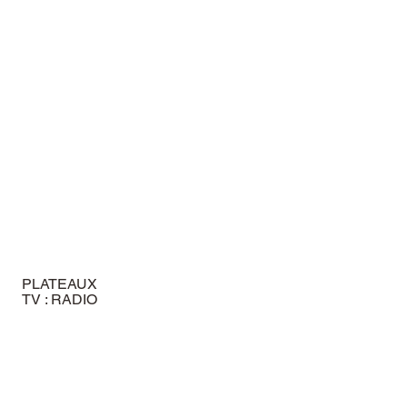
Réservation Podcast
PLATEAUX
TV : RADIO
Réservation Plateau